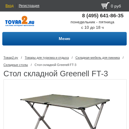
Вход
Регистрация
0 руб
8 (495) 641-86-35
понедельник - пятница
с 10 до 18 ч
Меню
Товар2.ру
/
Товары для туризма и отдыха
/
Складная мебель для пикника
/
Складные столы
/
Стол складной Greenell FT-3
Стол складной Greenell FT-3