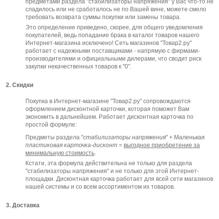
предметами раздела "стабилизаторы напряжения" у Вас что-то не
сладилось или не сработалось не по Вашей вине, можете смело
требовать возврата суммы покупки или замены товара.
Это определение приведено, скорее, для общего уведомления
покупателей, ведь попадание брака в каталог товаров нашего
Интернет-магазина исключено! Сеть магазинов "Товар2.ру"
работает с надежными поставщиками - напрямую с фирмами-
производителями и официальными дилерами, что сводит риск
закупки некачественных товаров к "0".
2. Скидки
Покупка в Интернет-магазине "Товар2.ру" сопровождаются
оформлением дисконтной карточки, которая поможет Вам
экономить в дальнейшем. Работает дисконтная карточка по
простой формуле:
Предметы раздела "
стабилизаторы напряжения
" + Маленькая
пластиковая карточка-дисконт
=
выгодное приобретение за
минимальную стоимость
.
Кстати, эта формула действительна не только для раздела
"стабилизаторы напряжения" и не только для этой Интернет-
площадки. Дисконтная карточка работает для всей сети магазинов
нашей системы и со всем ассортиментом их товаров.
3. Доставка