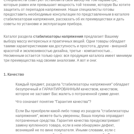
Специалисты советуют остановить свой выбор на том параметре,
которые равен или превышает мощность той технике, которую Вы хотите
защитить от перепадов напряжения. Наши специалисты готовы
предоставить необходимые консультации по представленным в каталоге
стабилизаторам напряжения, рассказать об их преимуществах и дать
советы по установке и эксплуатации прибора.
Каталог раздела
стабилизаторы напряжения
предлагает Вашему
выбору массу интересных и практичных вещей. Одни товары обладает
такими характеристиками как доступность и простота, другие - внешней
красотой и эксклюзивностью дизайна, третье - компактностью...
Несменным остается только одно: вся продукция каталога имеет минимум
три преимущества над своими аналогами. А вот и они:
1. Качество
Каждый предмет, раздела "стабилизаторы напряжения" обладает
безупречный и ГАРАНТИРОВАННЫМ качеством, качеством,
которое не заставит Вас жалеть о потраченной сумме денег.
Что означает понятие "Гарантия качества"?
Если Вы приобрели какой-либо товар из раздела "стабилизаторы
напряжения", можете быть уверенны, Ваша покупка оправдает
потраченные средства. Гарантия качества предусматривает
замену купленного товара, если в нем обнаружен дефект,
возникший не по вине покупателя. Иными словами, если с