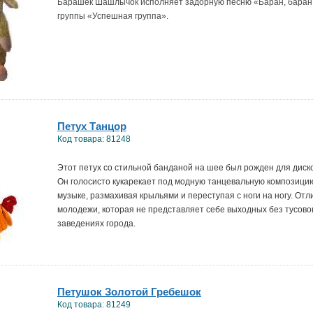
Барашек Шашлычок исполняет задорную песню «Баран, баран,
группы «Успешная группа».
Петух Танцор
Код товара: 81248
Этот петух со стильной банданой на шее был рожден для диско
Он голосисто кукарекает под модную танцевальную композицию
музыке, размахивая крыльями и переступая с ноги на ногу. От
молодежи, которая не представляет себе выходных без тусово
заведениях города.
Петушок Золотой Гребешок
Код товара: 81249