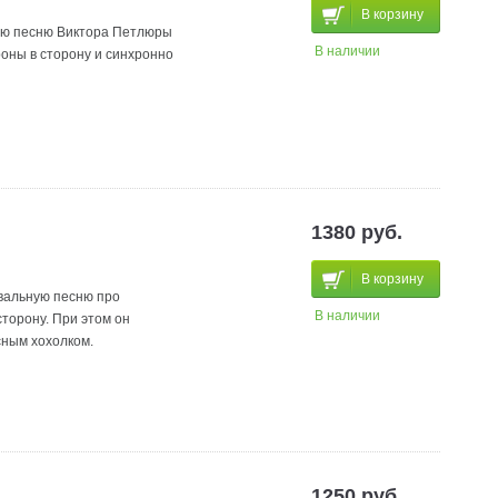
В корзину
лую песню Виктора Петлюры
В наличии
роны в сторону и синхронно
1380 руб.
В корзину
вальную песню про
В наличии
торону. При этом он
сным хохолком.
1250 руб.