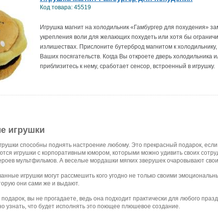
Код товара: 45519
Игрушка магнит на холодильник «Гамбургер для похудения» з
укрепления воли для желающих похудеть или хотя бы ограничи
излишествах. Прислоните бутерброд магнитом к холодильнику, 
Ваших посягательств. Когда Вы откроете дверь холодильника и
приблизитесь к нему, сработает сенсор, встроенный в игрушку.
е игрушки
грушки способны поднять настроение любому. Это прекрасный подарок, если
тся игрушки с корпоративным юмором, которыми можно удивить своих сотр
ероев мультфильмов. А веселые мордашки мягких зверушек очаровывают свои
ванные игрушки могут рассмешить кого угодно не только своими эмоциональ
торую они сами же и выдают.
 подарок, вы не прогадаете, ведь она подходит практически для любого пра
о узнать, что будет исполнять это поющее плюшевое создание.