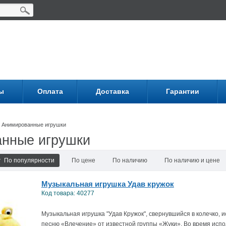
ы
Оплата
Доставка
Гарантии
Анимированные игрушки
нные игрушки
По популярности
По цене
По наличию
По наличию и цене
Музыкальная игрушка Удав кружок
Код товара: 40277
Музыкальная игрушка "Удав Кружок", свернувшийся в колечко,
песню «Влечение» от известной группы «Жуки». Во время испо