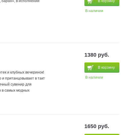
 баран», в исполнении
В корзину
В наличии
1380 руб.
В корзину
тек и клубных вечеринок!
В наличии
 и пританцовывает в такт
личный сувенир для
к в самых модных
1650 руб.