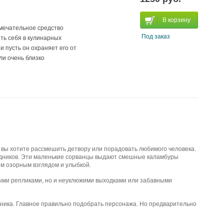
В корзину
амечательное средство
Под заказ
ть себя в кулинарных
и пусть он охраняет его от
ли очень близко
 вы хотите рассмешить детвору или порадовать любимого человека.
удников. Эти маленькие сорванцы выдают смешные каламбуры
м озорным взглядом и улыбкой.
ными репликами, но и неуклюжими выходками или забавными
здника. Главное правильно подобрать персонажа. Но предварительно