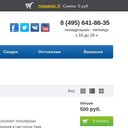
товаров: 0
Сумма:
0 руб
8 (495) 641-86-35
понедельник - пятница
с 10 до 18 ч
Скидки
Оптовикам
Вакансии
Вид:
990 руб.
500 руб.
 исполняет популярную
В корзину
лнения в такт песне Удав