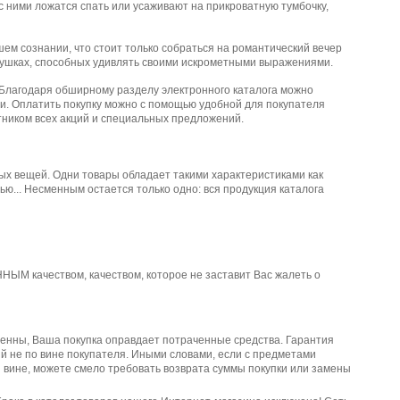
с ними ложатся спать или усаживают на прикроватную тумбочку,
шем сознании, что стоит только собраться на романтический вечер
грушках, способных удивлять своими искрометными выражениями.
 Благодаря обширному разделу электронного каталога можно
и. Оплатить покупку можно с помощью удобной для покупателя
тником всех акций и специальных предложений.
х вещей. Одни товары обладает такими характеристиками как
тью... Несменным остается только одно: вся продукция каталога
ЫМ качеством, качеством, которое не заставит Вас жалеть о
ренны, Ваша покупка оправдает потраченные средства. Гарантия
ий не по вине покупателя. Иными словами, если с предметами
й вине, можете смело требовать возврата суммы покупки или замены