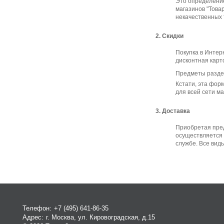
Это определение
магазинов "Това
некачественных т
2. Скидки
Покупка в Интер
дисконтная карт
Предметы разде
Кстати, эта фор
для всей сети м
3. Доставка
Приобретая пред
осуществляется 
службе. Все вид
Телефон:
+7 (495) 641-86-35
Адрес:
г. Москва, ул. Кировоградская, д.15