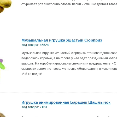
открывает рот синхронно словам песни и смешно двигает глаз
Музыкальная игрушка Ушастый Сюрприз
Код товара: 45524
Музыкальная игрушка «Ушастый сюрприз» это новогодняя собач
подарочной коробке, а на голове у нее одет праздничный колпа
шарфик. На коробке нарисованы снежинки и поздравление: «С
сюрприз» исполняет веселую песню «Новогодняя» в исполнен
«Чё те надо»!
Игрушка анимированная Барашек Шашлычок
Код товара: 71631