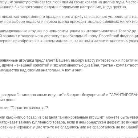
грушки зачастую становятся любимцами своих хозяев на долгие годы. Часто 
инания были постоянно рядом и поднимали настроение, когда грустно.
тников, как непременного праздничного атрибута, настолько укоренился в на
ку, при выборе подарка и первой всегда приходит мысль о смешных мягких и
анимированные игрушки по невысоким ценам в интернет-магазине Товар2.ру.
 вариант и заказать его доставку в необходимый город Российской Федераци
вершив приобретение в нашем магазине, вы автоматически становитесь учас
рованные игрушки
предлагает Вашему выбору массу интересных и практичны
, другие - внешней красотой и эксклюзивностью дизайна, третье - компактнос
мущества над своими аналогами. А вот и они:
 раздела "анимированные игрушки" обладает безупречный и ГАРАНТИРОВАНН
ме денег.
нятие "Гарантия качества"?
ли какой-либо товар из раздела "анимированные игрушки", можете быть уве
матривает замену купленного товара, если в нем обнаружен дефект, возникш
ованные игрушки" у Вас что-то не сладилось или не сработалось не по Ваше