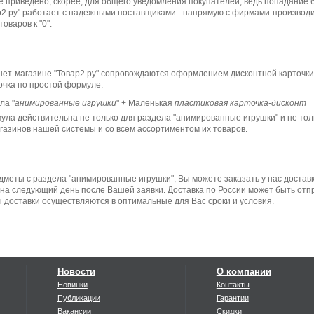
 приведено, скорее, для общего уведомления покупателей, ведь попадание б
р2.ру" работает с надежными поставщиками - напрямую с фирмами-производи
оваров к "0".
нет-магазине "Товар2.ру" сопровождаются оформлением дисконтной карточки
очка по простой формуле:
ла "
анимированные игрушки
" + Маленькая
пластиковая карточка-дисконт
мула действительна не только для раздела "анимированные игрушки" и не то
агазинов нашей системы и со всем ассортиментом их товаров.
меты с раздела "анимированные игрушки", Вы можете заказать у нас доставку
на следующий день после Вашей заявки. Доставка по России может быть от
ы доставки осуществляются в оптимальные для Вас сроки и условия.
Новости
О компании
Новинки
Контакты
Публикации
Гарантии
Вакансии
Скидки