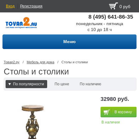
Вход
Регистрация
0 руб
8 (495) 641-86-35
понедельник - пятница
с 10 до 18 ч
Меню
Товар2.ру
/
Мебель для дома
/
Столы и столики
Столы и столики
По популярности
По цене
По наличию
По наличию и цене
32980 руб.
В корзину
В наличии