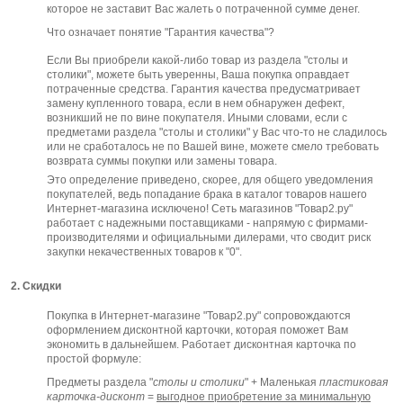
которое не заставит Вас жалеть о потраченной сумме денег.
Что означает понятие "Гарантия качества"?
Если Вы приобрели какой-либо товар из раздела "столы и
столики", можете быть уверенны, Ваша покупка оправдает
потраченные средства. Гарантия качества предусматривает
замену купленного товара, если в нем обнаружен дефект,
возникший не по вине покупателя. Иными словами, если с
предметами раздела "столы и столики" у Вас что-то не сладилось
или не сработалось не по Вашей вине, можете смело требовать
возврата суммы покупки или замены товара.
Это определение приведено, скорее, для общего уведомления
покупателей, ведь попадание брака в каталог товаров нашего
Интернет-магазина исключено! Сеть магазинов "Товар2.ру"
работает с надежными поставщиками - напрямую с фирмами-
производителями и официальными дилерами, что сводит риск
закупки некачественных товаров к "0".
2. Скидки
Покупка в Интернет-магазине "Товар2.ру" сопровождаются
оформлением дисконтной карточки, которая поможет Вам
экономить в дальнейшем. Работает дисконтная карточка по
простой формуле:
Предметы раздела "
столы и столики
" + Маленькая
пластиковая
карточка-дисконт
=
выгодное приобретение за минимальную