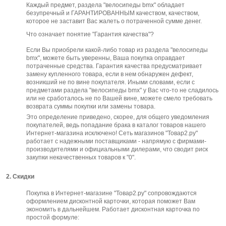
Каждый предмет, раздела "велосипеды bmx" обладает
безупречный и ГАРАНТИРОВАННЫМ качеством, качеством,
которое не заставит Вас жалеть о потраченной сумме денег.
Что означает понятие "Гарантия качества"?
Если Вы приобрели какой-либо товар из раздела "велосипеды
bmx", можете быть уверенны, Ваша покупка оправдает
потраченные средства. Гарантия качества предусматривает
замену купленного товара, если в нем обнаружен дефект,
возникший не по вине покупателя. Иными словами, если с
предметами раздела "велосипеды bmx" у Вас что-то не сладилось
или не сработалось не по Вашей вине, можете смело требовать
возврата суммы покупки или замены товара.
Это определение приведено, скорее, для общего уведомления
покупателей, ведь попадание брака в каталог товаров нашего
Интернет-магазина исключено! Сеть магазинов "Товар2.ру"
работает с надежными поставщиками - напрямую с фирмами-
производителями и официальными дилерами, что сводит риск
закупки некачественных товаров к "0".
2. Скидки
Покупка в Интернет-магазине "Товар2.ру" сопровождаются
оформлением дисконтной карточки, которая поможет Вам
экономить в дальнейшем. Работает дисконтная карточка по
простой формуле: