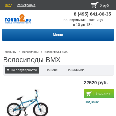
Вход
Регистрация
0 руб
8 (495) 641-86-35
понедельник - пятница
с 10 до 18 ч
Меню
Товар2.ру
/
Велосипеды
/
Велосипеды BMX
Велосипеды BMX
По популярности
По цене
По наличию
По наличию и цене
22520 руб.
В корзину
Под заказ