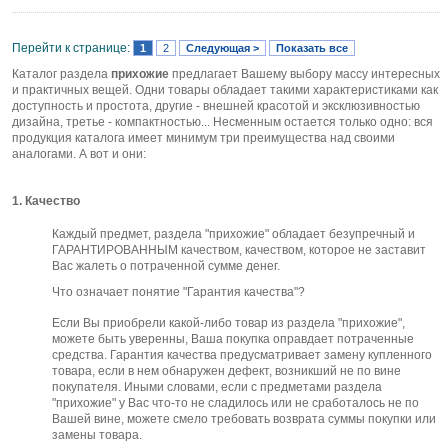
Перейти к странице:
1
2
Следующая >
Показать все
Каталог раздела
прихожие
предлагает Вашему выбору массу интересных
и практичных вещей. Одни товары обладает такими характеристиками как
доступность и простота, другие - внешней красотой и эксклюзивностью
дизайна, третье - компактностью... Несменным остается только одно: вся
продукция каталога имеет минимум три преимущества над своими
аналогами. А вот и они:
1. Качество
Каждый предмет, раздела "прихожие" обладает безупречный и
ГАРАНТИРОВАННЫМ качеством, качеством, которое не заставит
Вас жалеть о потраченной сумме денег.
Что означает понятие "Гарантия качества"?
Если Вы приобрели какой-либо товар из раздела "прихожие",
можете быть уверенны, Ваша покупка оправдает потраченные
средства. Гарантия качества предусматривает замену купленного
товара, если в нем обнаружен дефект, возникший не по вине
покупателя. Иными словами, если с предметами раздела
"прихожие" у Вас что-то не сладилось или не сработалось не по
Вашей вине, можете смело требовать возврата суммы покупки или
замены товара.