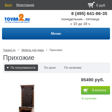
Вход
Регистрация
0 руб
8 (495) 641-86-35
понедельник - пятница
с 10 до 18 ч
Меню
Товар2.ру
/
Мебель для дома
/
Прихожие
Прихожие
По популярности
По цене
По наличию
По наличию и цене
85490 руб.
В корзину
В наличии