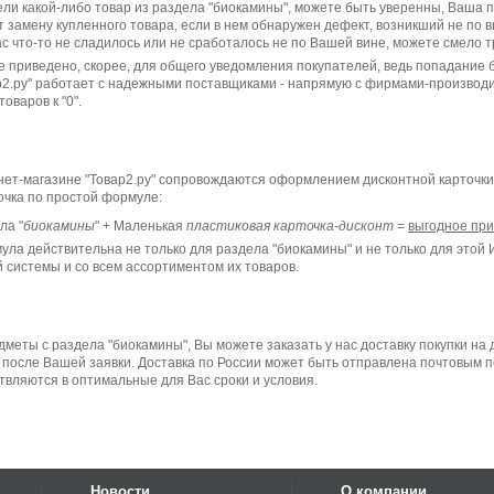
ли какой-либо товар из раздела "биокамины", можете быть уверенны, Ваша п
 замену купленного товара, если в нем обнаружен дефект, возникший не по 
ас что-то не сладилось или не сработалось не по Вашей вине, можете смело 
 приведено, скорее, для общего уведомления покупателей, ведь попадание б
р2.ру" работает с надежными поставщиками - напрямую с фирмами-производи
оваров к "0".
нет-магазине "Товар2.ру" сопровождаются оформлением дисконтной карточки
очка по простой формуле:
ла "
биокамины
" + Маленькая
пластиковая карточка-дисконт
=
выгодное пр
мула действительна не только для раздела "биокамины" и не только для этой
 системы и со всем ассортиментом их товаров.
меты с раздела "биокамины", Вы можете заказать у нас доставку покупки на 
после Вашей заявки. Доставка по России может быть отправлена почтовым п
твляются в оптимальные для Вас сроки и условия.
Новости
О компании