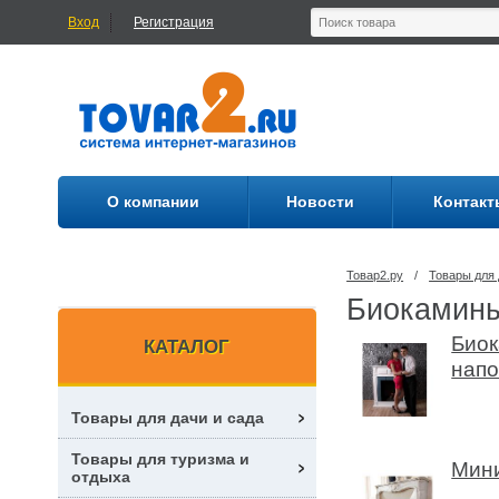
Вход
Регистрация
О компании
Новости
Контакт
Товар2.ру
/
Товары для
Биокамин
Био
КАТАЛОГ
напо
Товары для дачи и сада
Товары для туризма и
Мини
отдыха