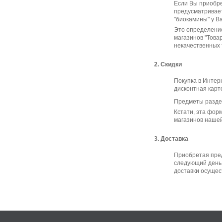
Если Вы приобре
предусматривает
"биокамины" у В
Это определение
магазинов "Това
некачественных т
2. Скидки
Покупка в Интер
дисконтная карт
Предметы разде
Кстати, эта фор
магазинов нашей
3. Доставка
Приобретая пред
следующий день 
доставки осущес