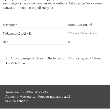
настоящей классикой кемпинговой мебели. Сборка/разбока стола
занимает не более одной минуты.
сталь, алюминий
Материал
120см x 60см x 71см
Габариты (Д х Ш х В
5
Вес
← Стол складной Green Glade 5205
Стол складной Скаут
TA-21405 →
Телефон:
+7 (495) 641-86-35
Адрес:
г. Москва, ул. Кировоградская, д.15
© 2026 Товар 2