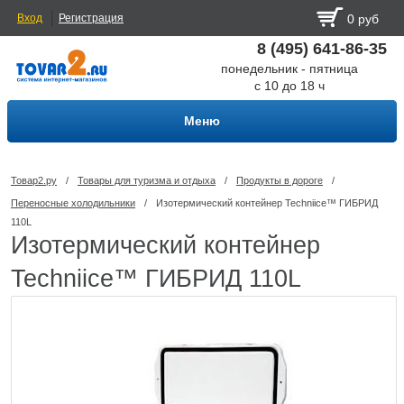
Вход
Регистрация
0 руб
8 (495) 641-86-35
понедельник - пятница
с 10 до 18 ч
Меню
Товар2.ру
/
Товары для туризма и отдыха
/
Продукты в дороге
/
Переносные холодильники
/
Изотермический контейнер Techniice™ ГИБРИД
110L
Изотермический контейнер
Techniice™ ГИБРИД 110L