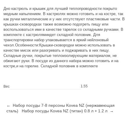
Дно кастрюль и крышек для лучшей теплопроводности покрыто
медным напылением. В кастрюлях можно готовить и на костре, так
как ручки металлические и у них отсутствуют пластиковые части. В
крышках-сковородках также возможно подогреть пищу или
воспользоваться ими в качестве тарелок со складными ручками. В
комплекте с кастрюлямиидет складной половник. Для
транспортировки набор упаковывается в яркий нейлоновый
чехол.Особенности:Крышки-сковородки можно использовать в
качестве мисок или разогревать и поджаривать в них пищу.
Складные ручки, покрытые теплоизолирующим материалом, не
обжигают руки. В посуде из данного набора можно готовить и на
костре,и на горелке. Складной половник в комплекте
1.55
Вес
← Набор посуды 7-8 персоны Kovea NZ (нержавеющая
сталь)
Набор посуды Kovea NZ (титан) 0.8 л + 1.2 л →