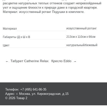
расцветке натуральных теплых оттенков создает непревзойденный
уют и ощущение близости к природе даже в городской квартире.
Материал: искусственный ротанг Подушки в комплекте.
искусственный ротанг
Материал
213см x 110см x 66см
Габариты (Д х Ш х В
натуральный/бежевый
Цвет
← Табурет Catherine Relax
Кресло Eddo →
Телефон:
+7 (495) 641-86-35
Адрес:
г. Москва, ул. Кировоградская, д.15
© 2026 Товар 2