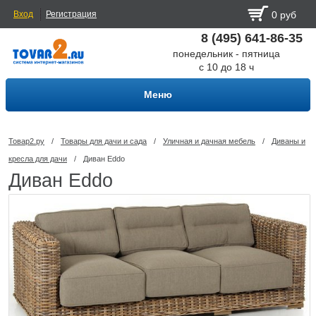
Вход
Регистрация
0 руб
8 (495) 641-86-35
понедельник - пятница
с 10 до 18 ч
Меню
Товар2.ру
/
Товары для дачи и сада
/
Уличная и дачная мебель
/
Диваны и
кресла для дачи
/
Диван Eddo
Диван Eddo