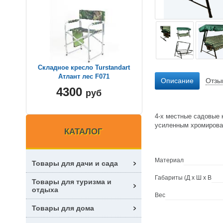
Складное кресло Turstandart
Атлант лес F071
Описание
Отзы
4300
руб
4-x мecтныe садовые 
уcилeнным xpoмиpoвa
КАТАЛОГ
Материал
Товары для дачи и сада
Габариты (Д х Ш х В
Товары для туризма и
отдыха
Вес
Товары для дома