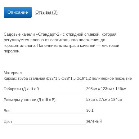
Описание
Отзывы (0)
Садовые качели «Стандарт-2» с откидной спинкой, которая
регулируется плавно от вертикального положения до
горизонтального. Наполнитель матраса качелей — листовой
поролон.
Материал
Каркас: труба стальная ф32*1,5 ф28*1,5 ф16*1,2 полимерное покрытие
208см x 123см x 146см
Габариты (Д х Ш х В
53см x 27см x 184см
Размеры упаковки (Д х Ш х В)
30.1
Вес
зеленый
Цвет