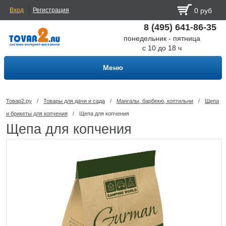
Вход
Регистрация
0 руб
8 (495) 641-86-35
понедельник - пятница
с 10 до 18 ч
Меню
Товар2.ру
/
Товары для дачи и сада
/
Мангалы, барбекю, коптильни
/
Щепа
и брикеты для копчения
/
Щепа для копчения
Щепа для копчения