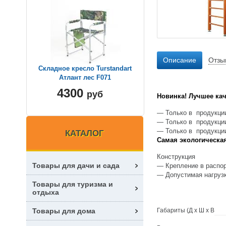
Описание
Отзы
Складное кресло Turstandart
Атлант лес F071
4300
руб
Новинка! Лучшее кач
— Только в продукции
— Только в продукци
— Только в продукци
КАТАЛОГ
Самая экологическая
Конструкция
Товары для дачи и сада
— Крепление в распо
— Допустимая нагрузк
Товары для туризма и
отдыха
Габариты (Д х Ш х В
Товары для дома