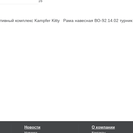
16
вный комплекс Kampfer Kitty
Рама навесная ВО-92.14.02 турник
Новости
О компании
Новинки
Контакты