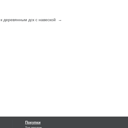
 к деревянным дск с навеской →
Покупки
Топ продаж