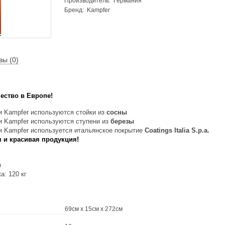
Производитель: Германия
Бренд:
Kampfer
вы (0)
ество в Европе!
 Kampfer используются стойки из
сосны
и Kampfer используются ступени из
березы
и Kampfer используется итальянское покрытие
Coatings Italia S.p.a.
 и красивая продукция!
р
а: 120 кг
69см x 15см x 272см