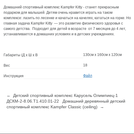
Домашний спортивный комплекс Kampfer Kitty - станет прекрасным
подарком для малышей. Детям очень нравится играть на таком
комплексе: лазить по лесенке и качаться на качелях, кататься на горке. Но
главная задача Kampfer Kitty — это развитие физического здоровья с
самого детства. Подходит для детей в возрасте от 7 месяцев до 4 лет,
устанавливается в домашних условиях и в детских учреждениях.
130см x 160см x 120см
Габариты (Д х Ш х В
18
Вес
Файл
Инструкция
← Детский спортивный комплекс Карусель Олимпиец-1
ДСКМ-2-8.06.Т1.410.01-22
Домашний деревянный детский
спортивный комплекс Kampfer Classic (ceiling) →