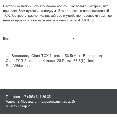
Настолько лёгкий, что его можно носить. Настолько быстрый, что
принесёт Вам путёвку на подиум. Это полностью переработанный
TCX. Острое управление, низкий вес и удобство переноски там, где
нельзя проехать - заслуги алюминиевой рамы ALUXX SL.
9
Вес
← Велосипед Giant TCX 1, рама: 56.5(ML)
Велосипед
Giant TCR 2 compact Колесо: 28 Рама: 55.5(L) Цвет:
Red/White →
Телефон:
+7 (495) 641-86-35
Адрес:
г. Москва, ул. Кировоградская, д.15
© 2026 Товар 2