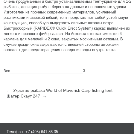
Очень продуманный и быстро устанавливаемый тент-укрытие для 1-2
рыбаков, ловящих рыбу с берега на донные и поплавочные удочки.
Изготовлен из прочных современных материалов, усиленный
растяжками и широкой юбкой, тент представляет собой устойчивую
конструкцию, способную выдержать сильные шквалы ветра.
Быстросборный (RAPIDEX® Quick Erect System) каркас выполнен из
легкого и прочного фибергласса. На боковых стенках имеются 4
кармана для мелочей и 2 окна, закрытых москитными сетками. В
случае дождя окна закрываются с внешней стороны шторками
внахлест для предотвращения попадания воды внутрь тента.
3
Вес
← Укрытие рыбака World of Maverick Carp fishing tent
Шатер Скаут 247 →
Телефон:
+7 (495) 641-86-35