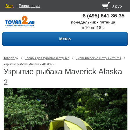
Вход
Регистрация
0 руб
8 (495) 641-86-35
понедельник - пятница
с 10 до 18 ч
Меню
Товар2.ру
/
Товары для туризма и отдыха
/
Туристические шатры и тенты
/
Укрытие рыбака Maverick Alaska 2
Укрытие рыбака Maverick Alaska
2