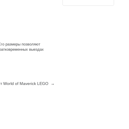
Его размеры позволяют
кратковременных выездах
нт World of Maverick LEGO →