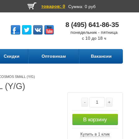
товаров: 0
Сумма:
0 руб
8 (495) 641-86-35
понедельник - пятница
с 10 до 18 ч
Скидки
Оптовикам
Вакансии
k COSMOS SMALL (Y/G)
 (Y/G)
-
+
В корзину
Купить в 1 клик