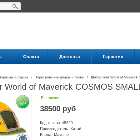
ы
Оплата
Доставка
Гарантии
туризма и отдыха
/
Туристические шатры и тенты
/
Шатер-тент World of Maveric
т World of Maverick COSMOS SMALL
В наличии
38500
руб
Код товара: 45820
Производитель: Китай
Бренд:
Maverick