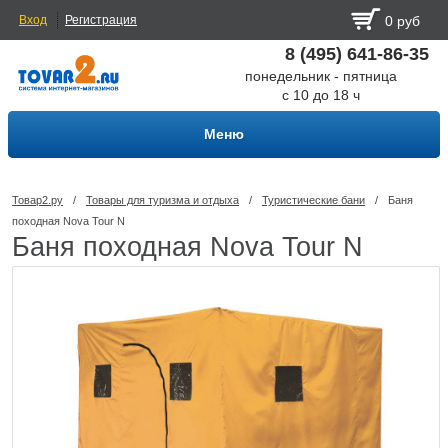
Вход
Регистрация
0 руб
8 (495) 641-86-35
понедельник - пятница
с 10 до 18 ч
Меню
Товар2.ру
/
Товары для туризма и отдыха
/
Туристические бани
/
Баня
походная Nova Tour N
Баня походная Nova Tour N