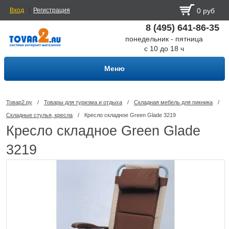
Вход
Регистрация
0 руб
8 (495) 641-86-35
понедельник - пятница
с 10 до 18 ч
Меню
Товар2.ру
/
Товары для туризма и отдыха
/
Складная мебель для пикника
/
Складные стулья, кресла
/
Кресло складное Green Glade 3219
Кресло складное Green Glade
3219