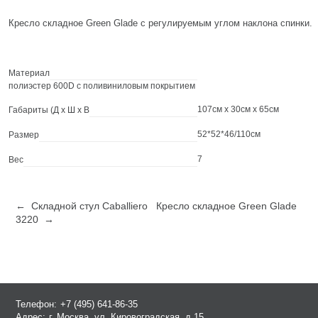
Кресло складное Green Glade с регулируемым углом наклона спинки.
Материал
полиэстер 600D с поливиниловым покрытием
107см x 30см x 65см
Габариты (Д х Ш х В
52*52*46/110см
Размер
7
Вес
← Складной стул Caballiero
Кресло складное Green Glade
3220 →
Телефон:
+7 (495) 641-86-35
Адрес:
г. Москва, ул. Кировоградская, д.15