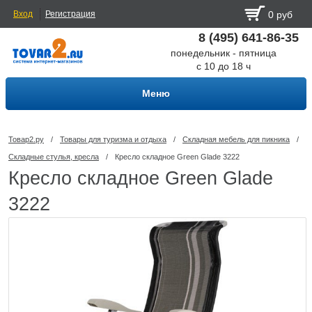
Вход
Регистрация
0 руб
8 (495) 641-86-35
понедельник - пятница
с 10 до 18 ч
Меню
Товар2.ру
/
Товары для туризма и отдыха
/
Складная мебель для пикника
/
Складные стулья, кресла
/
Кресло складное Green Glade 3222
Кресло складное Green Glade
3222