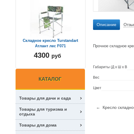
Описание
Отзы
Складное кресло Turstandart
Прочное складное крес
Атлант лес F071
4300
руб
Габариты (Д х Ш х В
Вес
КАТАЛОГ
Цвет
Товары для дачи и сада
← Кресло складно
Товары для туризма и
отдыха
Товары для дома