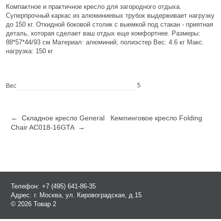
Компактное и практичное кресло для загородного отдыха.
Суперпрочный каркас из алюминиевых трубок выдерживает нагрузку
до 150 кг. Откидной боковой столик с выемкой под стакан - приятная
деталь, которая сделает ваш отдых еще комфортнее. Размеры:
88*57*44/93 см Материал: алюминий, полиэстер Вес: 4.6 кг Макс.
нагрузка: 150 кг
5
Вес
← Складное кресло General
Кемпинговое кресло Folding
Chair AC018-16GTA →
Телефон:
+7 (495) 641-86-35
Адрес:
г. Москва, ул. Кировоградская, д.15
© 2026 Товар 2