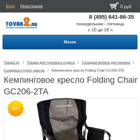
Вход
Регистрация
0 руб
8 (495) 641-86-35
понедельник - пятница
с 10 до 18 ч
Меню
Товар2.ру
/
Товары для туризма и отдыха
/
Складная мебель для пикника
/
Складные стулья, кресла
/
Кемпинговое кресло Folding Chair GC206-2TA
Кемпинговое кресло Folding Chair
GC206-2TA