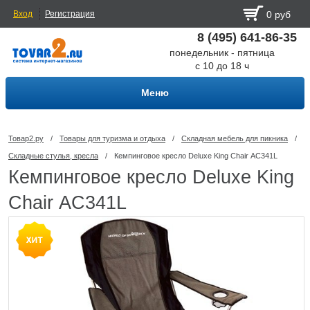
Вход
Регистрация
0 руб
8 (495) 641-86-35
понедельник - пятница
с 10 до 18 ч
Меню
Товар2.ру
/
Товары для туризма и отдыха
/
Складная мебель для пикника
/
Складные стулья, кресла
/
Кемпинговое кресло Deluxe King Chair АC341L
Кемпинговое кресло Deluxe King
Chair АC341L