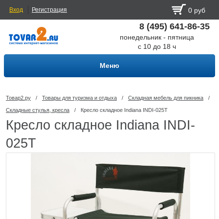
Вход
Регистрация
0 руб
8 (495) 641-86-35
понедельник - пятница
с 10 до 18 ч
Меню
Товар2.ру
/
Товары для туризма и отдыха
/
Складная мебель для пикника
/
Складные стулья, кресла
/
Кресло складное Indiana INDI-025T
Кресло складное Indiana INDI-
025T