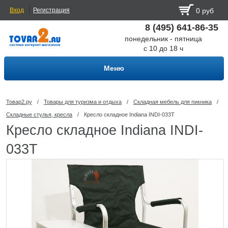
Вход
Регистрация
0 руб
8 (495) 641-86-35
понедельник - пятница
с 10 до 18 ч
Меню
Товар2.ру
/
Товары для туризма и отдыха
/
Складная мебель для пикника
/
Складные стулья, кресла
/
Кресло складное Indiana INDI-033T
Кресло складное Indiana INDI-
033T