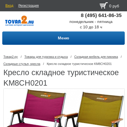
Вход
Регистрация
0 руб
8 (495) 641-86-35
понедельник - пятница
с 10 до 18 ч
Меню
Товар2.ру
/
Товары для туризма и отдыха
/
Складная мебель для пикника
/
Складные стулья, кресла
/
Кресло складное туристическое KM8CH0201
Кресло складное туристическое
KM8CH0201