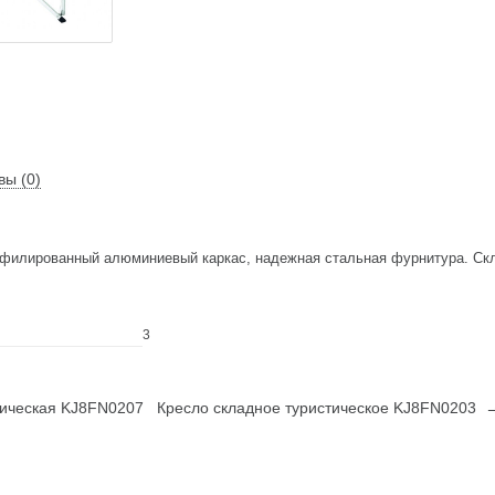
вы (0)
офилированный алюминиевый каркас, надежная стальная фурнитура. Ск
3
ическая KJ8FN0207
Кресло складное туристическое KJ8FN0203 