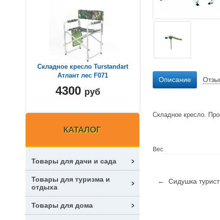
Складное кресло Turstandart
Атлант лес F071
Описание
Отзы
4300
руб
Складное кресло. Пр
КАТАЛОГ
Вес
Товары для дачи и сада
Товары для туризма и
← Сидушка турист
отдыха
Товары для дома