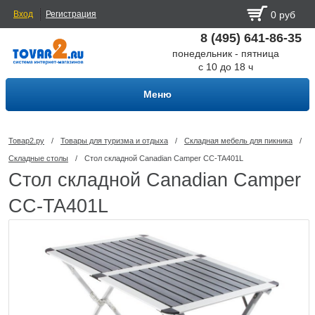
Вход
Регистрация
0 руб
8 (495) 641-86-35
понедельник - пятница
с 10 до 18 ч
Меню
Товар2.ру
/
Товары для туризма и отдыха
/
Складная мебель для пикника
/
Складные столы
/
Стол складной Canadian Camper CC-TA401L
Стол складной Canadian Camper
CC-TA401L