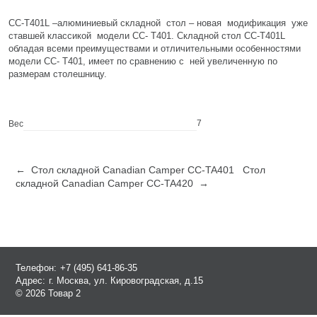
СС-T401L –алюминиевый складной стол – новая модификация уже
ставшей классикой модели СС- T401. Складной стол СС-T401L
обладая всеми преимуществами и отличительными особенностями
модели СС- T401, имеет по сравнению с ней увеличенную по
размерам столешницу.
7
Вес
← Стол складной Canadian Camper CC-TA401
Стол
складной Canadian Camper CC-TA420 →
Телефон:
+7 (495) 641-86-35
Адрес:
г. Москва, ул. Кировоградская, д.15
© 2026 Товар 2