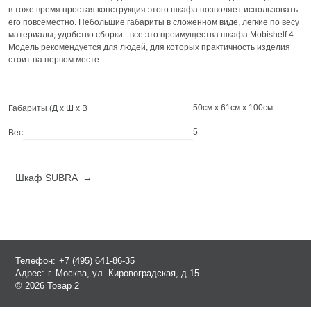
в тоже время простая конструкция этого шкафа позволяет использовать
его повсеместно. Небольшие габариты в сложенном виде, легкие по весу
материалы, удобство сборки - все это преимущества шкафа Mobishelf 4.
Модель рекомендуется для людей, для которых практичность изделия
стоит на первом месте.
50см x 61см x 100см
Габариты (Д х Ш х В
5
Вес
Шкаф SUBRA →
Телефон:
+7 (495) 641-86-35
Адрес:
г. Москва, ул. Кировоградская, д.15
© 2026 Товар 2