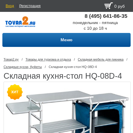
Вход
Регистрация
0 руб
8 (495) 641-86-35
понедельник - пятница
с 10 до 18 ч
Меню
Товар2.ру
/
Товары для туризма и отдыха
/
Складная мебель для пикника
/
Складные кухни, буфеты
/
Складная кухня-стол HQ-08D-4
Складная кухня-стол HQ-08D-4