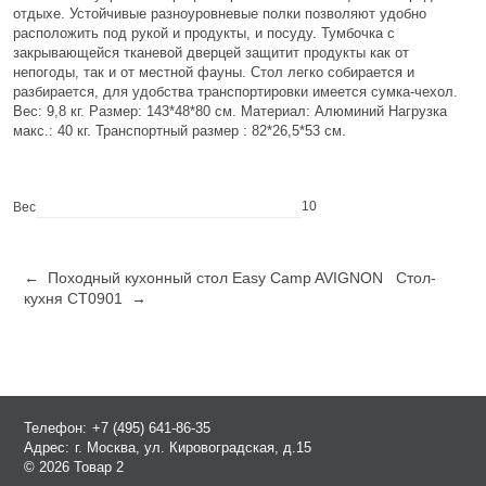
отдыхе. Устойчивые разноуровневые полки позволяют удобно
расположить под рукой и продукты, и посуду. Тумбочка с
закрывающейся тканевой дверцей защитит продукты как от
непогоды, так и от местной фауны. Стол легко собирается и
разбирается, для удобства транспортировки имеется сумка-чехол.
Вес: 9,8 кг. Размер: 143*48*80 см. Материал: Алюминий Нагрузка
макс.: 40 кг. Транспортный размер : 82*26,5*53 см.
10
Вес
← Походный кухонный стол Easy Camp AVIGNON
Стол-
кухня CT0901 →
Телефон:
+7 (495) 641-86-35
Адрес:
г. Москва, ул. Кировоградская, д.15
© 2026 Товар 2