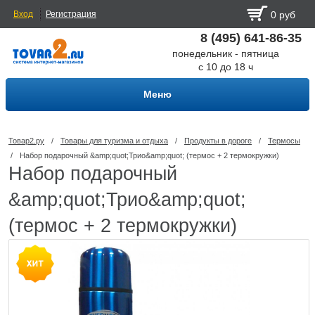
Вход
Регистрация
0 руб
8 (495) 641-86-35
понедельник - пятница
с 10 до 18 ч
Меню
Товар2.ру
/
Товары для туризма и отдыха
/
Продукты в дороге
/
Термосы
/
Набор подарочный &amp;quot;Трио&amp;quot; (термос + 2 термокружки)
Набор подарочный
&amp;quot;Трио&amp;quot;
(термос + 2 термокружки)