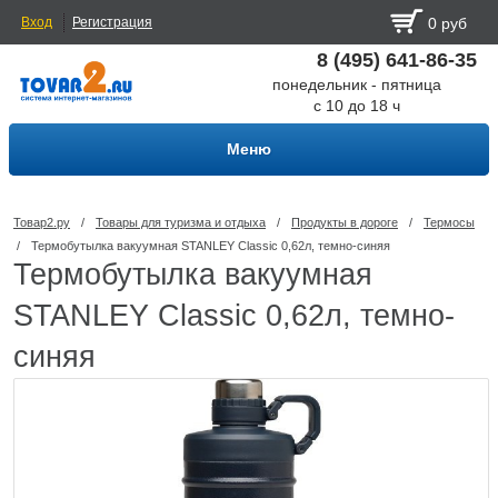
Вход
Регистрация
0 руб
8 (495) 641-86-35
понедельник - пятница
с 10 до 18 ч
Меню
Товар2.ру
/
Товары для туризма и отдыха
/
Продукты в дороге
/
Термосы
/
Термобутылка вакуумная STANLEY Classic 0,62л, темно-синяя
Термобутылка вакуумная
STANLEY Classic 0,62л, темно-
синяя