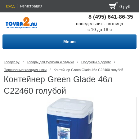
Вход
Регистрация
0 руб
8 (495) 641-86-35
понедельник - пятница
с 10 до 18 ч
Меню
Товар2.ру
/
Товары для туризма и отдыха
/
Продукты в дороге
/
Переносные холодильники
/
Контейнер Green Glade 46л С22460 голубой
Контейнер Green Glade 46л
С22460 голубой