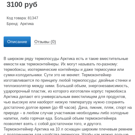
3100
руб
Код товара: 81347
Бренд:
Арктика
Описание
Отзывы (0)
В широком ряду термопосуды Арктика есть и такие вместительные
емкости как термоконтейнеры. Их могут называть по-разному:
термобоксы, изотермические контейнеры и даже термосумки или
сумки-холодильники. Сути это не меняет. Термоконтейнер
изготавливается по принципу любой термопосуды: двойные стенки и
теплоизолятор между ними. Большой объем, энергонезависимость,
ударопрочный пластик, из которого изготовлен корпус термобокса
Арктика делают его универсальным вместилищем для продуктов,
чью высокую или наоборот низкую температуру нужно сохранять
достаточно долгое время (до 48 часов). Дача, пикник, пляж, спорт на
природе – в любом случае участникам необходимы либо холодные
напитки, либо горячая еда. Большой объем термоконтейнера
позволяет взять с собой достаточнои того, и другого.
Термоконтейнер Арктика на 10 л оснащен широким плечевым ремнем
с подплечником для удобства переноски. Чтобы как можно дольше