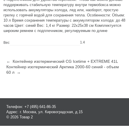
поддерживать стабильную температуру внутри термобокса можно
использовать аккумуляторы холода, лед или, наоборот, простую
грелку с горячей водой для сохранения тепла. Особенности: Объем:
10 л Время сохранения температуры с аккумулятором холода: до 48
часов Цвет: синий Вес: 1,4 кг Размер: 22х25х38 см Комплектуется
широким ремнем с подплечником, регулируемым по длине
1.4
Вес
← Контейнер изотермический CG Icetime + EXTREME 41L
Контейнер изотермический Арктика 2000-60 синий - объем
60 л →
Телефон:
+7 (495) 641-86-35
Адрес:
г. Москва, ул. Кировоградская, д.15
© 2026 Товар 2