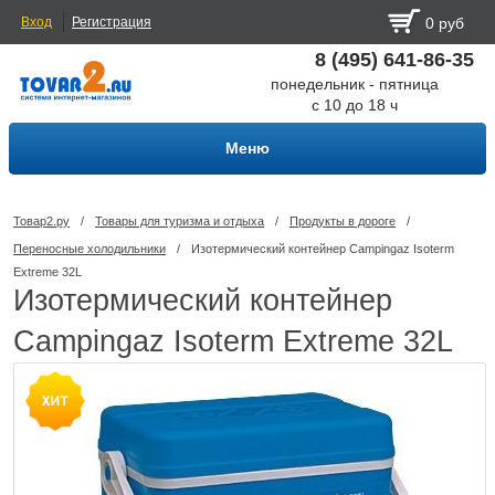
Вход
Регистрация
0 руб
8 (495) 641-86-35
понедельник - пятница
с 10 до 18 ч
Меню
Товар2.ру
/
Товары для туризма и отдыха
/
Продукты в дороге
/
Переносные холодильники
/
Изотермический контейнер Campingaz Isoterm
Extreme 32L
Изотермический контейнер
Campingaz Isoterm Extreme 32L