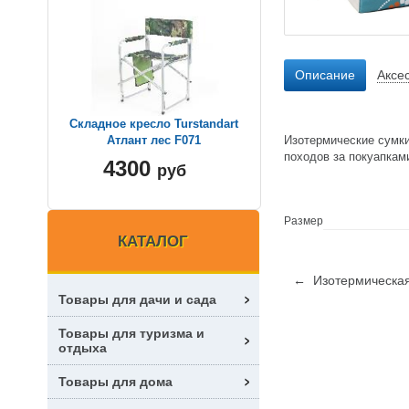
Описание
Аксе
Складное кресло Turstandart
Изотермические сумки
Атлант лес F071
походов за покуапкам
4300
руб
Размер
КАТАЛОГ
← Изотермическая
Товары для дачи и сада
Товары для туризма и
отдыха
Товары для дома