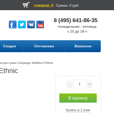
товаров: 0
Сумма:
0 руб
8 (495) 641-86-35
понедельник - пятница
с 10 до 18 ч
Скидки
Оптовикам
Вакансии
еская сумка Campingaz MiniMaxi 9 Ethnic
Ethnic
-
+
В корзину
Купить в 1 клик