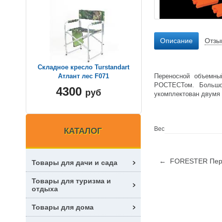
Описание
Отзы
Складное кресло Turstandart
Переносной объемны
Атлант лес F071
РОСТЕСТом. Большо
4300
руб
укомплектован двумя
Вес
КАТАЛОГ
← FORESTER Перен
Товары для дачи и сада
Товары для туризма и
отдыха
Товары для дома