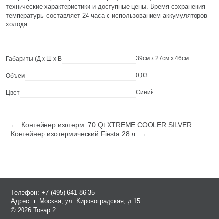
технические характеристики и доступные цены. Время сохранения
температуры составляет 24 часа с использованием аккумуляторов
холода.
39см x 27см x 46см
Габариты (Д х Ш х В
0,03
Объем
Синий
Цвет
← Контейнер изотерм. 70 Qt XTREME COOLER SILVER
Контейнер изотермический Fiesta 28 л →
Телефон:
+7 (495) 641-86-35
Адрес:
г. Москва, ул. Кировоградская, д.15
© 2026 Товар 2