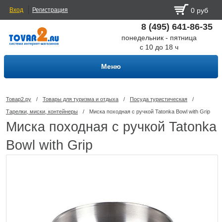
Вход
Регистрация
0 руб
8 (495) 641-86-35
понедельник - пятница
с 10 до 18 ч
Меню
Товар2.ру
/
Товары для туризма и отдыха
/
Посуда туриcтическая
/
Тарелки, миски, контейнеры
/
Миска походная с ручкой Tatonka Bowl with Grip
Миска походная с ручкой Tatonka
Bowl with Grip