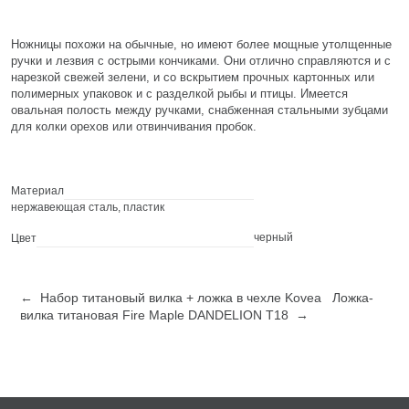
Ножницы похожи на обычные, но имеют более мощные утолщенные
ручки и лезвия с острыми кончиками. Они отлично справляются и с
нарезкой свежей зелени, и со вскрытием прочных картонных или
полимерных упаковок и с разделкой рыбы и птицы. Имеется
овальная полость между ручками, снабженная стальными зубцами
для колки орехов или отвинчивания пробок.
Материал
нержавеющая сталь, пластик
черный
Цвет
← Набор титановый вилка + ложка в чехле Kovea
Ложка-
вилка титановая Fire Maple DANDELION T18 →