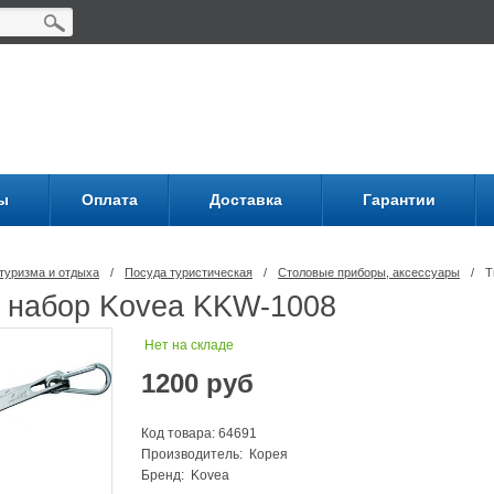
ы
Оплата
Доставка
Гарантии
туризма и отдыха
/
Посуда туриcтическая
/
Столовые приборы, аксессуары
/
Т
 набор Kovea KKW-1008
Нет на складе
1200
руб
Код товара: 64691
Производитель: Корея
Бренд:
Kovea