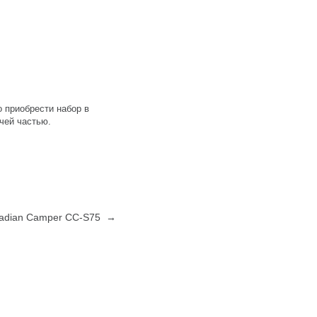
о приобрести набор в
чей частью.
nadian Camper CC-S75 →