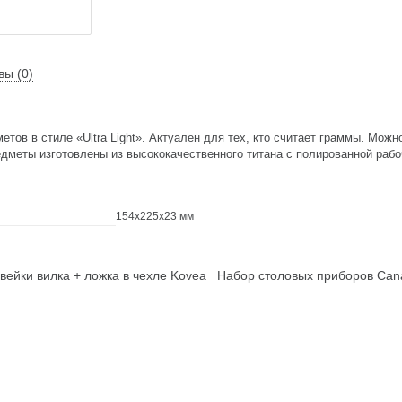
вы (0)
тов в стиле «Ultra Light». Актуален для тех, кто считает граммы. Можн
едметы изготовлены из высококачественного титана с полированной рабо
154x225x23 мм
ейки вилка + ложка в чехле Kovea
Набор столовых приборов Ca