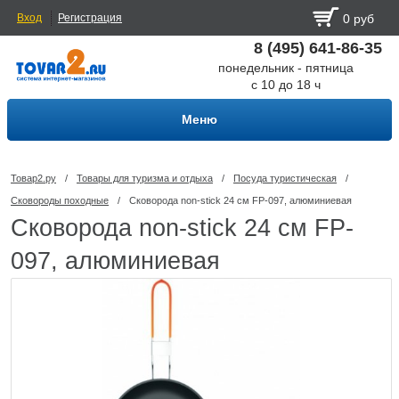
Вход
Регистрация
0 руб
8 (495) 641-86-35
понедельник - пятница
с 10 до 18 ч
Меню
Товар2.ру
/
Товары для туризма и отдыха
/
Посуда туриcтическая
/
Сковороды походные
/
Сковорода non-stick 24 см FP-097, алюминиевая
Сковорода non-stick 24 см FP-
097, алюминиевая