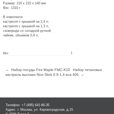
Размер: 210 х 210 х 140 мм
Вес: 1310 г
В комплекте:
кастрюля с крышкой на 2,4 л;
кастрюля с крышкой на 1,3 л;
сковорода со складной ручкой;
чайник, объемом 0,8 л.
1
Вес
← Набор посуды Fire Maple FMC-K10
Набор титановых
кастрюль высоких Non-Stick 0.9-1.4 eca 405 →
Телефон:
+7 (495) 641-86-35
Адрес:
г. Москва, ул. Кировоградская, д.15