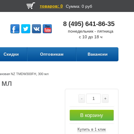
товаров: 0
Сумма:
0 руб
8 (495) 641-86-35
понедельник - пятница
с 10 до 18 ч
Скидки
Оптовикам
Вакансии
тановая NZ TMDW300FH, 300 мл
 мл
-
+
В корзину
Купить в 1 клик