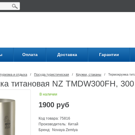
ы
Оплата
Доставка
Гарантии
туризма и отдыха
/
Посуда туриcтическая
/
Кружки, стаканы
/
Термокружка ти
ка титановая NZ TMDW300FH, 300
В наличии
1900
руб
Код товара: 75816
Производитель: Китай
Бренд:
Novaya Zemlya