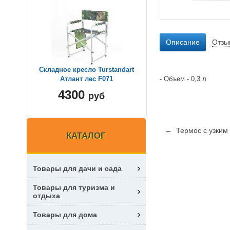
Описание
Отзы
Складное кресло Turstandart
- Объем - 0,3 л
Атлант лес F071
4300
руб
← Термос с узким 
КАТАЛОГ
Товары для дачи и сада
Товары для туризма и
отдыха
Товары для дома