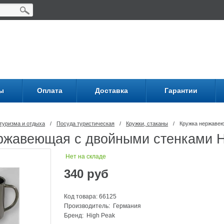
ы
Оплата
Доставка
Гарантии
туризма и отдыха
/
Посуда туриcтическая
/
Кружки, стаканы
/
Кружка нержавею
ржавеющая с двойными стенками H
Нет на складе
340
руб
Код товара: 66125
Производитель: Германия
Бренд:
High Peak