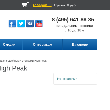
товаров: 0
Сумма:
0 руб
8 (495) 641-86-35
понедельник - пятница
с 10 до 18 ч
Скидки
Оптовикам
Вакансии
щая с двойными стенками High Peak
igh Peak
Нет в наличии