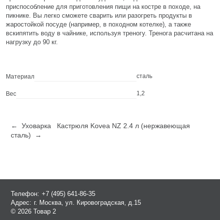
приспособление для приготовления пищи на костре в походе, на
пикнике. Вы легко сможете сварить или разогреть продукты в
жаростойкой посуде (например, в походном котелке), а также
вскипятить воду в чайнике, используя треногу. Тренога расчитана на
нагрузку до 90 кг.
сталь
Материал
1,2
Вес
← Уховарка
Кастрюля Kovea NZ 2.4 л (нержавеющая
сталь) →
Телефон:
+7 (495) 641-86-35
Адрес:
г. Москва, ул. Кировоградская, д.15
© 2026 Товар 2