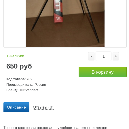
-
+
В наличии
650
руб
В корзину
Код товара: 78933
Производитель: Россия
Бренд:
TurStandart
Описание
Отзывы (0)
Тренога костровая походная – удобное, надежное и легкое