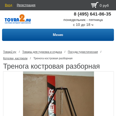
Вход
Регистрация
0 руб
8 (495) 641-86-35
понедельник - пятница
с 10 до 18 ч
Меню
Товар2.ру
/
Товары для туризма и отдыха
/
Посуда туриcтическая
/
Котелки, кастрюли
/
Тренога костровая разборная
Тренога костровая разборная