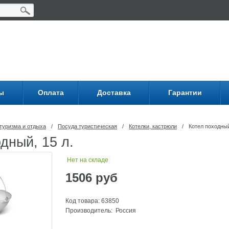
ы
Оплата
Доставка
Гарантии
туризма и отдыха
/
Посуда туриcтическая
/
Котелки, кастрюли
/
Котел походный
дный, 15 л.
Нет на складе
1506
руб
Код товара: 63850
Производитель: Россия