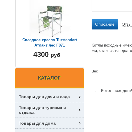
Описание
Отзы
Складное кресло Turstandart
Котлы походные имеют
Атлант лес F071
мм, отличаются долго
4300
руб
Вес
КАТАЛОГ
← Котел походный,
Товары для дачи и сада
Товары для туризма и
отдыха
Товары для дома