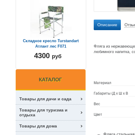
Описание
Отзы
Складное кресло Turstandart
Фляга из нержавеющей
Атлант лес F071
любимного напитка, с
4300
руб
КАТАЛОГ
Материал
Габариты (Д х Ш х В
Товары для дачи и сада
Вес
Товары для туризма и
Цвет
отдыха
Товары для дома
← Фляга стальная