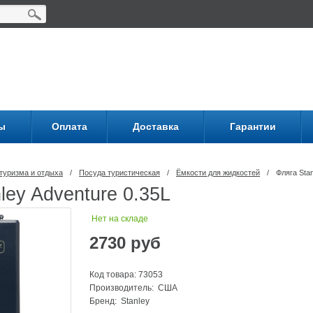
ы
Оплата
Доставка
Гарантии
туризма и отдыха
/
Посуда туриcтическая
/
Ёмкости для жидкостей
/
Фляга Stan
ley Adventure 0.35L
Нет на складе
2730
руб
Код товара: 73053
Производитель: США
Бренд:
Stanley