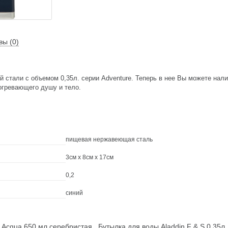
вы (0)
 стали с объемом 0,35л. серии Adventure. Теперь в нее Вы можете нал
огревающего душу и тело.
пищевая нержавеющая сталь
3см x 8см x 17см
0,2
синий
 Acqua 650 мл серебристая
Бутылка для воды Aladdin F & S 0,35