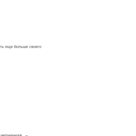
ить еще больше своего
л, черничная →